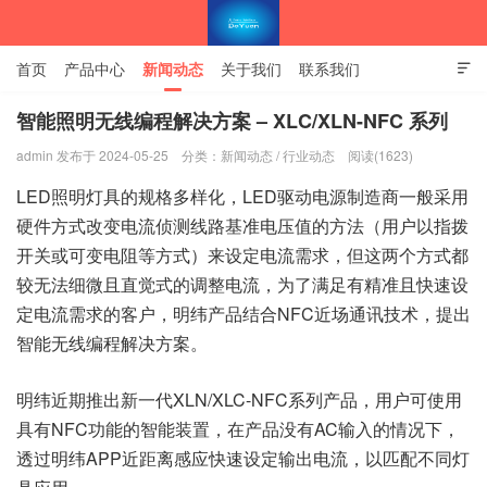
首页
产品中心
新闻动态
关于我们
联系我们

隐私政策
官方商城
智能照明无线编程解决方案 – XLC/XLN-NFC 系列
admin 发布于 2024-05-25
分类：
新闻动态
/
行业动态
阅读(1623)
南京东控智能技术有限公司官网
LED照明灯具的规格多样化，LED驱动电源制造商一般采用
硬件方式改变电流侦测线路基准电压值的方法（用户以指拨
开关或可变电阻等方式）来设定电流需求，但这两个方式都
较无法细微且直觉式的调整电流，为了满足有精准且快速设
定电流需求的客户，明纬产品结合NFC近场通讯技术，提出
智能无线编程解决方案。
明纬近期推出新一代XLN/XLC-NFC系列产品，用户可使用
具有NFC功能的智能装置，在产品没有AC输入的情况下，
透过明纬APP近距离感应快速设定输出电流，以匹配不同灯