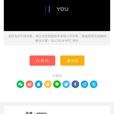
未经允许不得转载：
南京东控智能技术有限公司官网
»
智能照明无线编程
解决方案 – XLC/XLN-NFC 系列
赞 (
0
)
打赏


分享到









作者：
admin