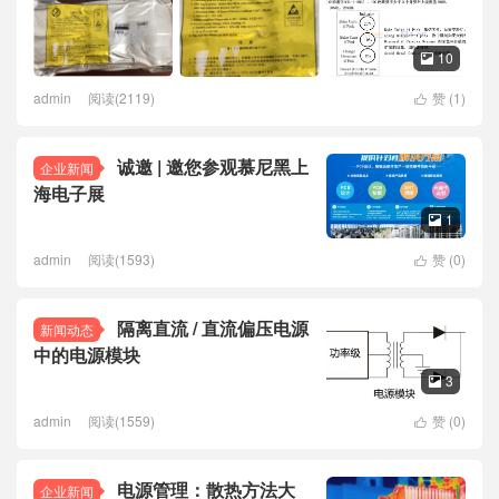
10

admin
阅读(2119)
赞 (
1
)

诚邀 | 邀您参观慕尼黑上
企业新闻
海电子展
1

admin
阅读(1593)
赞 (
0
)

隔离直流 / 直流偏压电源
新闻动态
中的电源模块
3

admin
阅读(1559)
赞 (
0
)

电源管理：散热方法大
企业新闻