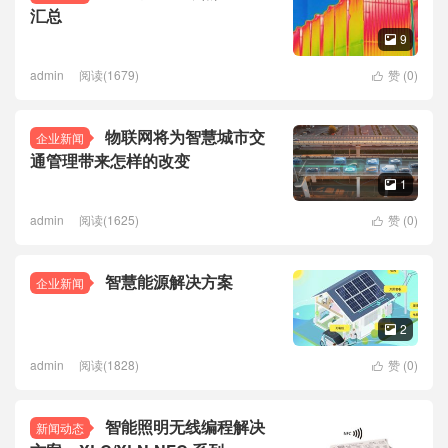
汇总
9

admin
阅读(1679)
赞 (
0
)

物联网将为智慧城市交
企业新闻
通管理带来怎样的改变
1

admin
阅读(1625)
赞 (
0
)

智慧能源解决方案
企业新闻
2

admin
阅读(1828)
赞 (
0
)

智能照明无线编程解决
新闻动态