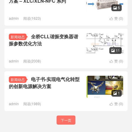
方案 – XLC/XLN-NFC 系列
5

admin
阅读(1623)
赞 (
0
)

全桥CLL谐振变换器谐
新闻动态
振参数优化方法
11

admin
阅读(2008)
赞 (
0
)

电子书-实现电气化转型
新闻动态
的创新电源解决方案
1

admin
阅读(1989)
赞 (
0
)

下一页