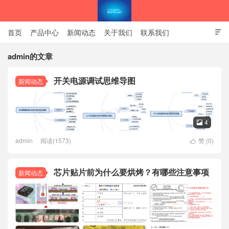
首页
产品中心
新闻动态
关于我们
联系我们

隐私政策
官方商城
admin的文章
开关电源调试思维导图
新闻动态
南京东控智能技术有限公司官网
4

admin
阅读(1573)
赞 (
0
)

芯片贴片前为什么要烘烤？有哪些注意事项
新闻动态