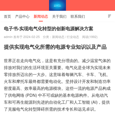
首页
产品中心
新闻动态
关于我们
联系我们

隐私政策
官方商城
电子书-实现电气化转型的创新电源解决方案
admin 发布于 2024-02-25
分类：
新闻动态
/
行业动态
阅读(1992)
南京东控智能技术有限公司官网
提供实现电气化所需的电源专业知识以及产品
世界正在走向电气化，这是有充分理由的。减少温室气体的
排放对我们的生活环境至关重要。电气化是全球为实现未来
零排放所迈出的一大步。这意味着每辆汽车、卡车、飞机、
火车和摩托车最终都需要电动化。坚持设计开发和制造功率
密度最高、效率最高的电源模块。这些一流的电源产品构成
了供电网络 (PDN) 中不可或缺的基本电源构件。从电动汽
车和可再生能源到先进的自动化工厂和人工智能 (AI)，提供
了克服电气化转型障碍所需的技术专长和远见卓识。